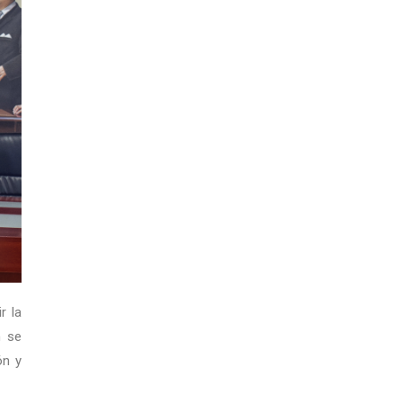
r la
n se
ón y