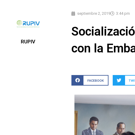
septiembre 2, 2019
3:44 pm
Socializaci
RUPIV
con la Emba
FACEBOOK
TWI