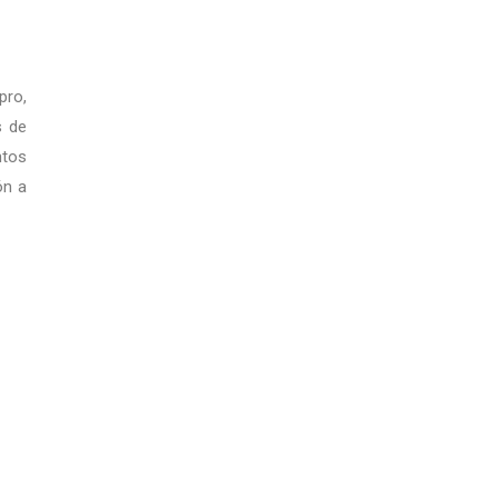
pro,
s de
ntos
ón a