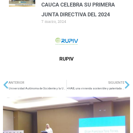
CAUCA CELEBRA SU PRIMERA
JUNTA DIRECTIVA DEL 2024
7 marzo, 2024
RUPIV
ANTERIOR
SIGUIENTE
Ant
Si
Universidad Autónoma de Occidente y la Universidad del Valle presentaron Doctorado conjunto de Bioingeniería
+HAB, una vivienda sostenible y patentada para víctimas de post-desastres