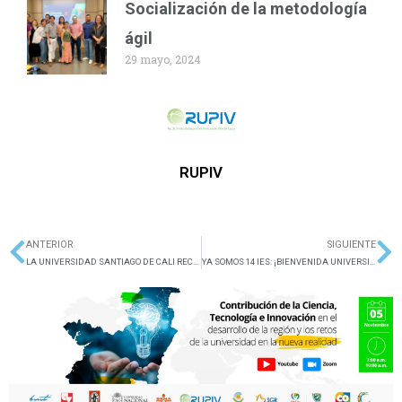
Socialización de la metodología
ágil
29 mayo, 2024
RUPIV
ANTERIOR
SIGUIENTE
Ant
Si
LA UNIVERSIDAD SANTIAGO DE CALI RECIBE ACREDITACIÓN INSTITUCIONAL DE ALTA CALIDAD
YA SOMOS 14 IES: ¡BIENVENIDA UNIVERSIDAD COOPERATIVA DE COLOMBIA!