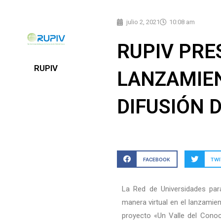
julio 2, 2021
10:08 am
RUPIV PRE
RUPIV
LANZAMIEN
DIFUSIÓN 
FACEBOOK
TWI
La Red de Universidades par
manera virtual en el lanzamie
proyecto «Un Valle del Conoc