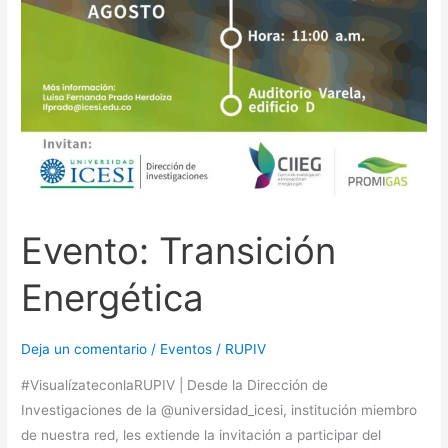
Evento: Transición
Energética
Deja un comentario
/
Eventos
/
RUPIV
#VisualízateconlaRUPIV | Desde la Dirección de
Investigaciones de la @universidad_icesi, institución miembro
de nuestra red, les extiende la invitación a participar del