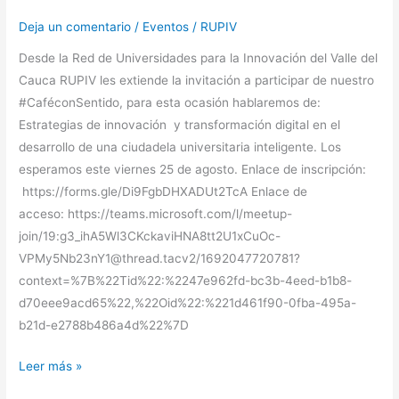
Deja un comentario
/
Eventos
/
RUPIV
Desde la Red de Universidades para la Innovación del Valle del
Cauca RUPIV les extiende la invitación a participar de nuestro
#CaféconSentido, para esta ocasión hablaremos de:
Estrategias de innovación y transformación digital en el
desarrollo de una ciudadela universitaria inteligente. Los
esperamos este viernes 25 de agosto. Enlace de inscripción:
https://forms.gle/Di9FgbDHXADUt2TcA Enlace de
acceso: https://teams.microsoft.com/l/meetup-
join/19:g3_ihA5Wl3CKckaviHNA8tt2U1xCuOc-
VPMy5Nb23nY1@thread.tacv2/1692047720781?
context=%7B%22Tid%22:%2247e962fd-bc3b-4eed-b1b8-
d70eee9acd65%22,%22Oid%22:%221d461f90-0fba-495a-
b21d-e2788b486a4d%22%7D
Leer más »