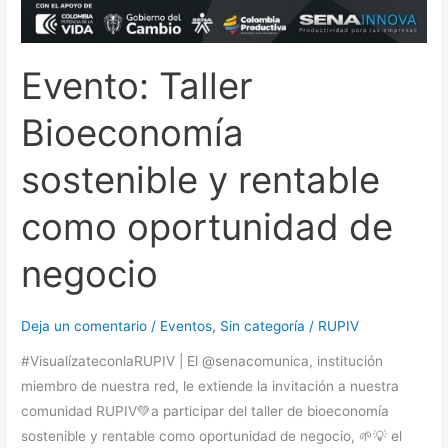
Evento: Taller
Bioeconomía
sostenible y rentable
como oportunidad de
negocio
Deja un comentario
/
Eventos
,
Sin categoría
/
RUPIV
#VisualízateconlaRUPIV | El @senacomunica, institución
miembro de nuestra red, le extiende la invitación a nuestra
comunidad RUPIV💚a participar del taller de bioeconomía
sostenible y rentable como oportunidad de negocio, 🌱💡 el