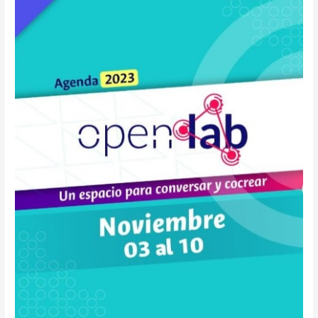
OpenLab
un
espacio
para
conversar
y
cocrear