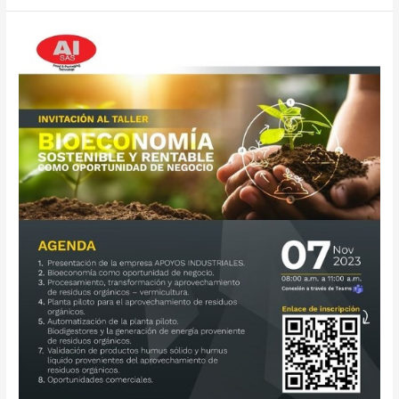
Evento:
Taller
Bioeconomía
sostenible
y
rentable
como
oportunidad
de
negocio