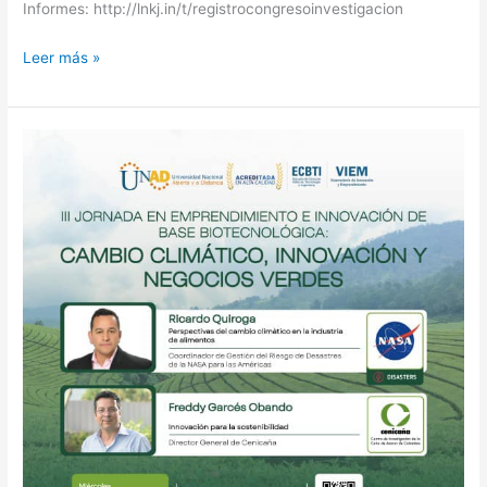
Informes: http://lnkj.in/t/registrocongresoinvestigacion
Leer más »
Evento:
III
Jornada
en
emprendimiento
e
innovacion
UNAD.