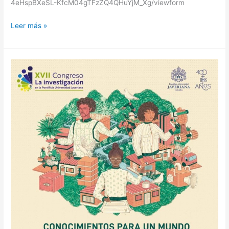
4eHspBXeSL-KfcM04gTFzZQ4QHuYjM_Xg/viewform
Leer más »
Evento:
XVll
Congreso
La
Investigación
en
la
Pontificia
Universidad
Javeriana