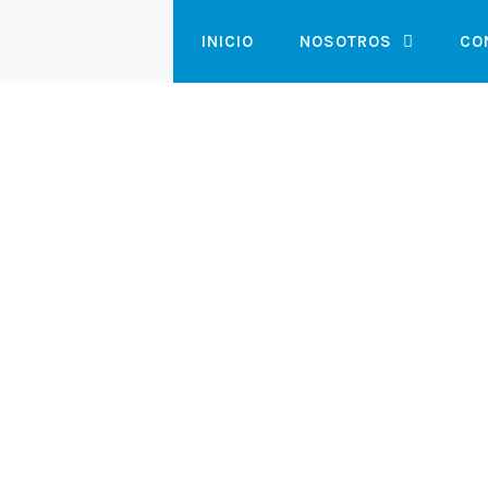
Ir
INICIO
NOSOTROS
CO
al
contenido