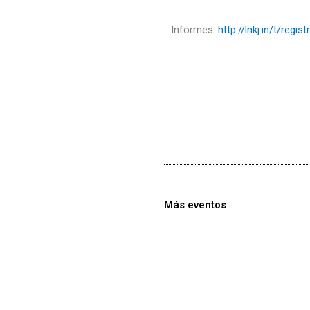
Informes:
http://lnkj.in/t/regi
Más eventos