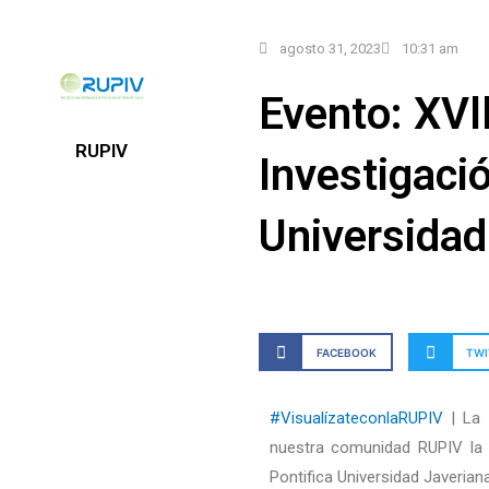
agosto 31, 2023
10:31 am
Evento: XVl
RUPIV
Investigació
Universidad
FACEBOOK
TWI
#VisualízateconlaRUPIV
| La
nuestra comunidad RUPIV la in
Pontifica Universidad Javeriana