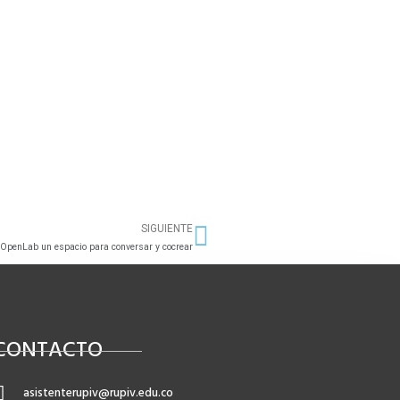
SIGUIENTE
Siguiente
 OpenLab un espacio para conversar y cocrear
CONTACTO
asistenterupiv@rupiv.edu.co