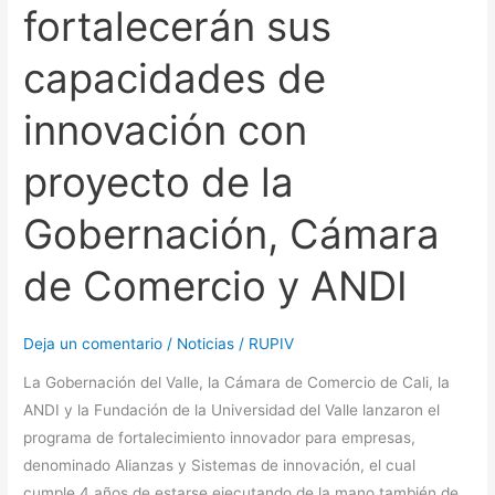
Cámara
fortalecerán sus
de
capacidades de
Comercio
y
innovación con
ANDI
proyecto de la
Gobernación, Cámara
de Comercio y ANDI
Deja un comentario
/
Noticias
/
RUPIV
La Gobernación del Valle, la Cámara de Comercio de Cali, la
ANDI y la Fundación de la Universidad del Valle lanzaron el
programa de fortalecimiento innovador para empresas,
denominado Alianzas y Sistemas de innovación, el cual
cumple 4 años de estarse ejecutando de la mano también de