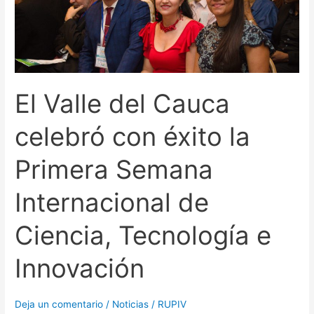
celebró
con
éxito
la
Primera
El Valle del Cauca
Semana
Internacional
celebró con éxito la
de
Ciencia,
Primera Semana
Tecnología
e
Internacional de
Innovación
Ciencia, Tecnología e
Innovación
Deja un comentario
/
Noticias
/
RUPIV