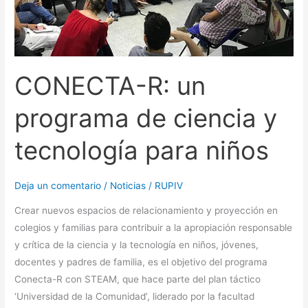
tecnología
para
niños
CONECTA-R: un
programa de ciencia y
tecnología para niños
Deja un comentario
/
Noticias
/
RUPIV
Crear nuevos espacios de relacionamiento y proyección en
colegios y familias para contribuir a la apropiación responsable
y crítica de la ciencia y la tecnología en niños, jóvenes,
docentes y padres de familia, es el objetivo del programa
Conecta-R con STEAM, que hace parte del plan táctico
‘Universidad de la Comunidad’, liderado por la facultad