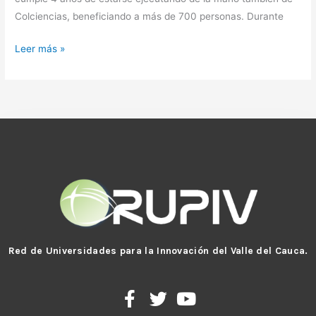
Colciencias, beneficiando a más de 700 personas. Durante
Leer más »
Red de Universidades para la Innovación del Valle del Cauca.
F
T
Y
a
w
o