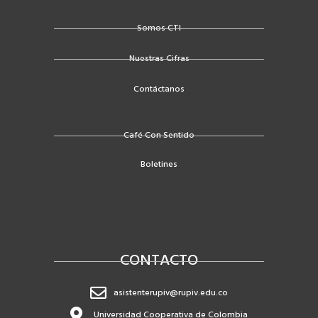
o
e
b
o
r
e
Somos CTI
k
Nuestras Cifras
-
f
Contáctanos
Café Con Sentido
Boletines
CONTACTO
asistenterupiv@rupiv.edu.co
Universidad Cooperativa de Colombia