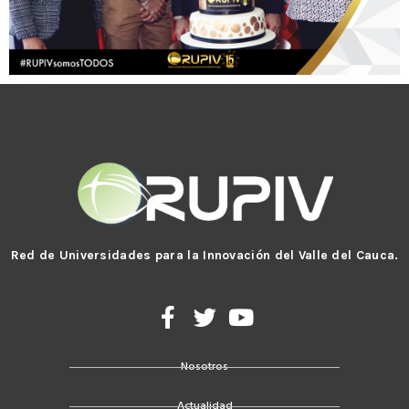
Red de Universidades para la Innovación del Valle del Cauca.
F
T
Y
a
w
o
c
i
u
Nosotros
e
t
t
b
t
u
Actualidad