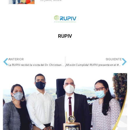
RUPIV
ANTERIOR
SIGUIENTE
Ant
Si
La RUPIV recibió la visita del Dr. Christian Cantor, Embajador de Israel en Colombia
¡Misión Cumplida! RUPIV presente en el #ValleINNGlobalWeek