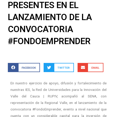
PRESENTES EN EL
LANZAMIENTO DE LA
CONVOCATORIA
#FONDOEMPRENDER
FACEBOOK
TWITTER
EMAIL
En nuestro ejercicio de apoyo, difusión y fortalecimiento de
nuestras IES, la Red de Universidades para la Innovación del
Valle del Cauca | RUPIV, acompañó al SENA, con
representación de la Regional Valle, en el lanzamiento de la
convocatoria #FondoEmprender, evento a nivel nacional que
cuenta con un considerable capital para la inversión de