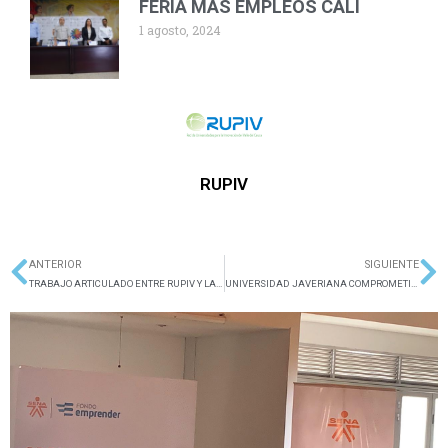
FERIA MÁS EMPLEOS CALI
1 agosto, 2024
RUPIV
ANTERIOR
SIGUIENTE
Ant
Si
TRABAJO ARTICULADO ENTRE RUPIV Y LA OEI
UNIVERSIDAD JAVERIANA COMPROMETIDA CON LOS ODS EN COLOMBIA