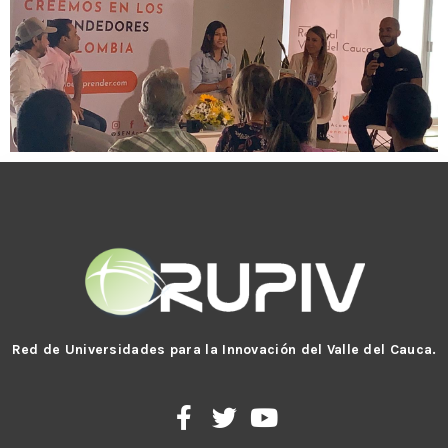
Red de Universidades para la Innovación del Valle del Cauca.
F
T
Y
a
w
o