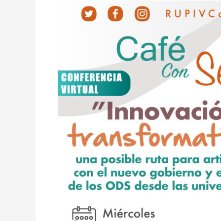
Café
con
Sentido
34