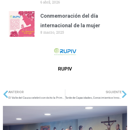
6 abril, 2026
Conmemoración del día
internacional de la mujer
8 marzo, 2025
RUPIV
ANTERIOR
SIGUIENTE
Ant
Si
El Valle del Cauca celebró con éxito la Primera Semana Internacional de Ciencia, Tecnología e Innovación
Tarde de Capacidades, Conocimiento e Innovación en el Sena Regional Valle