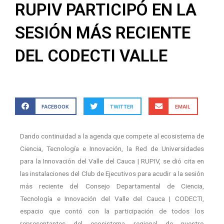
RUPIV PARTICIPÓ EN LA
SESIÓN MÁS RECIENTE
DEL CODECTI VALLE
FACEBOOK
TWITTER
EMAIL
Dando continuidad a la agenda que compete al ecosistema de
Ciencia, Tecnología e Innovación, la Red de Universidades
para la Innovación del Valle del Cauca | RUPIV, se dió cita en
las instalaciones del Club de Ejecutivos para acudir a la sesión
más reciente del Consejo Departamental de Ciencia,
Tecnología e Innovación del Valle del Cauca | CODECTI,
espacio que contó con la participación de todos los
representantes del ecosistema regional de nuestro