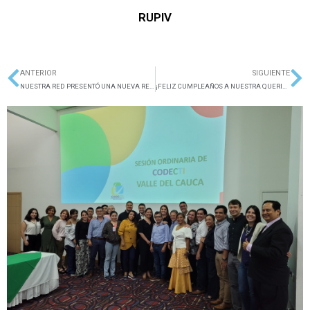
RUPIV
ANTERIOR
SIGUIENTE
Ant
Si
NUESTRA RED PRESENTÓ UNA NUEVA REUNIÓN DE JUNTA DIRECTIVA
¡FELIZ CUMPLEAÑOS A NUESTRA QUERIDA USC!