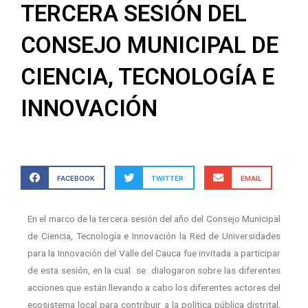
TERCERA SESIÓN DEL
CONSEJO MUNICIPAL DE
CIENCIA, TECNOLOGÍA E
INNOVACIÓN
FACEBOOK
TWITTER
EMAIL
En el marco de la tercera sesión del año del Consejo Municipal
de Ciencia, Tecnología e Innovación la Red de Universidades
para la Innovación del Valle del Cauca fue invitada a participar
de esta sesión, en la cual se dialogaron sobre las diferentes
acciones que están llevando a cabo los diferentes actores del
ecosistema local para contribuir a la política pública distrital,